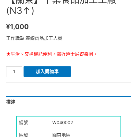
(N3↑)
¥
1,000
工作職缺:產線肉品加工人員
★生活、交通機能便利，鄰近迪士尼遊樂園。
【關
加入購物車
東】
千
葉
描述
食
品
加
編號
W040002
工
區域
關東地區
工