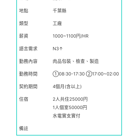
廠
地點
千葉縣
(N3↑)
類型
工廠
數
量
薪資
1000~1100円/HR
語言需求
N3↑
勤務內容
肉品包裝、檢查、製造
勤務時間
①08:30-17:30 ②17:00~02:00
契約期間
4個月(含以上)
住宿
2人共住25000円
1人個室50000円
水電實支實付
備註