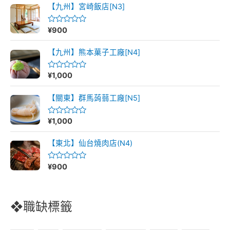
滿
【九州】宮崎飯店[N3]
分
5
¥
900
評
分
0
滿
【九州】熊本菓子工廠[N4]
分
5
¥
1,000
評
分
0
滿
【關東】群馬蒟蒻工廠[N5]
分
5
¥
1,000
評
分
0
滿
【東北】仙台燒肉店(N4)
分
5
¥
900
評
分
0
滿
分
5
❖職缺標籤