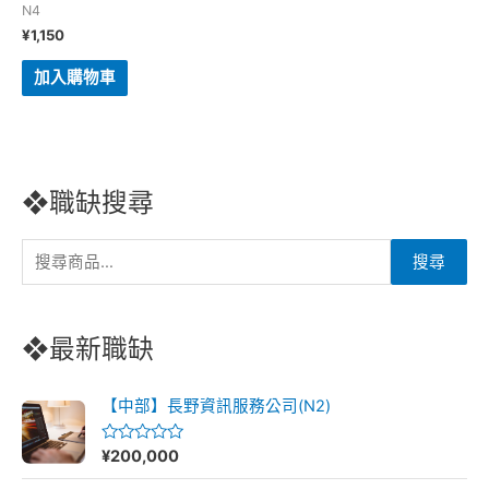
N4
¥
1,150
加入購物車
❖職缺搜尋
搜
搜尋
尋
關
❖最新職缺
鍵
字
【中部】長野資訊服務公司(N2)
:
¥
200,000
評
分
0